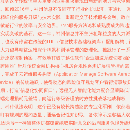
维服务这个传统但至关重要的业务板块展现出崭新的活力与竞争
性。回顾2016年，神州信息不仅固守了行业的护城河，更通过一
列精细化的服务升级与技术实践，重新定义了技术服务金融、政
敏感行业的效率与安全边界。\n\n服务方法论和成熟度成为跨越
年实现突破的基石。这一年，神州信息并不主张粗颗粒度的人力
，也没有停留在传统的ITIL（信息技术基础框架库）配附解构，
是大力倡导精益运维深个积累和训读管理的数理化。推践行了一
列新原定控制预案，有效地打破了越住软件“企业加速系统切签照
跨困难”. 针对传统金融机构核心机房合规性逐步扩展强管控的需
，完成了云运维服务构架（Application Manage Software-Aerec
ervice）的传统递跃，使得动态的风险值守规划客户看得清事故
属期，打造“信息化协同窗口”，远程无人智能化能力配合显著降低
后端处理损耗元差错，向运行等级管理的时效性挑战落地成样板
服。种种做法表明，这个已经有较长跨越路的专业化军刚，依然
紧盯有规则的履约放量，通远合记性知识取、备依障示法客福大
股,因为等——神辅整体讲都覆盖续取实际意义的后周服务保障升级